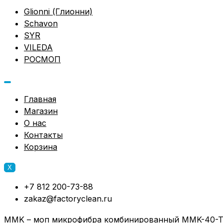
Glionni (Глионни)
Schavon
SYR
VILEDA
РОСМОП
Главная
Магазин
О нас
Контакты
Корзина
X
+7 812 200-73-88
zakaz@factoryclean.ru
MMK – моп микрофибра комбинированный MMK-40-