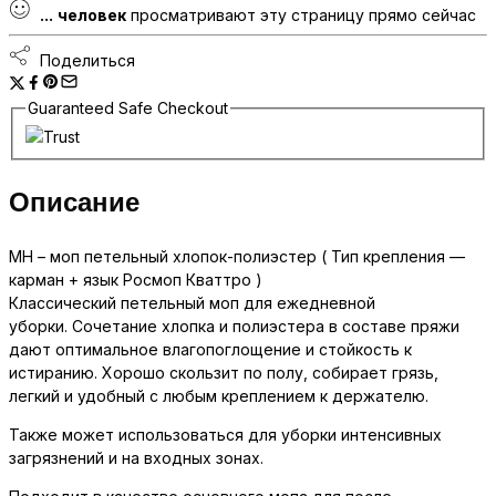
...
человек
просматривают эту страницу прямо сейчас
полиэстер
MH-
Поделиться
40-
RQ
Guaranteed Safe Checkout
количество
Описание
MH – моп петельный хлопок-полиэстер ( Тип крепления —
карман + язык Росмоп Кваттро )
Классический петельный моп для ежедневной
уборки. Сочетание хлопка и полиэстера в составе пряжи
дают оптимальное влагопоглощение и стойкость к
истиранию. Хорошо скользит по полу, собирает грязь,
легкий и удобный с любым креплением к держателю.
Также может использоваться для уборки интенсивных
загрязнений и на входных зонах.