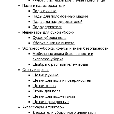
Ручки с системой крепления Interchange
Пады и падодержатели
Пады ручные
Пады для поломоечных машин
Пады для падодержателей
Падодержатели
Инвентарь для сухой уборки
Сухая уборка пола
Уборка пыли на высоте
Экспресс-уборка, конусы и знаки безопасности
Мобильные знаки безопасности и
экспресс-уборка
Швабры с распылителем воды
Сгоны и щетки
Щетки ручные
Щетки для пола и поверхностей
Щетки-сгоны
Сгоны для пола
Щетки для подметания
Щетки ерши разные
Аксессуары и триггеры
Держатели уборочного инвентаря