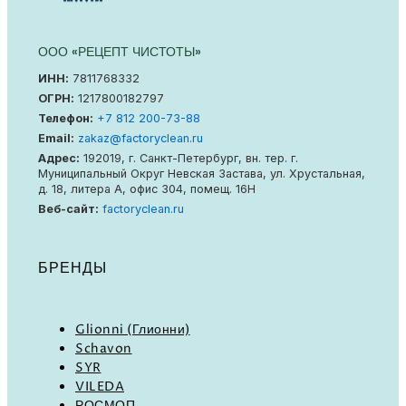
ООО «РЕЦЕПТ ЧИСТОТЫ»
ИНН:
7811768332
ОГРН:
1217800182797
Телефон:
+7 812 200-73-88
Email:
zakaz@factoryclean.ru
Адрес:
192019
,
г. Санкт-Петербург
,
вн. тер. г.
Муниципальный Округ Невская Застава
,
ул. Хрустальная,
д. 18, литера А, офис 304, помещ. 16Н
Веб-сайт:
factoryclean.ru
БРЕНДЫ
Glionni (Глионни)
Schavon
SYR
VILEDA
РОСМОП