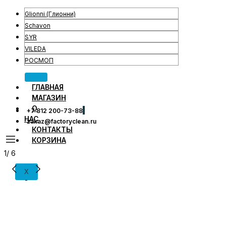
Glionni (Глионни)
Schavon
SYR
VILEDA
РОСМОП
ГЛАВНАЯ
МАГАЗИН
О
+7 812 200-73-88
НАС
zakaz@factoryclean.ru
КОНТАКТЫ
КОРЗИНА
1
/
6
X