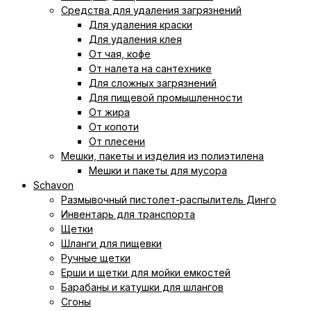
Средства для удаления загрязнений
Для удаления краски
Для удаления клея
От чая, кофе
От налета на сантехнике
Для сложных загрязнений
Для пищевой промышленности
От жира
От копоти
От плесени
Мешки, пакеты и изделия из полиэтилена
Мешки и пакеты для мусора
Schavon
Размывочный пистолет-распылитель Динго
Инвентарь для транспорта
Щетки
Шланги для пищевки
Ручные щетки
Ерши и щетки для мойки емкостей
Барабаны и катушки для шлангов
Сгоны