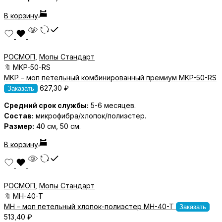
В корзину
РОСМОП
,
Мопы Стандарт
🔖
MKP-50-RS
MKP – моп петельный комбинированный премиум MKP-50-RS
627,30
₽
Заказать
Средний срок службы:
5-6 месяцев.
Состав:
микрофибра/хлопок/полиэстер.
Размер:
40 см, 50 см.
В корзину
РОСМОП
,
Мопы Стандарт
🔖
MH-40-T
MH – моп петельный хлопок-полиэстер MH-40-T
Заказать
513,40
₽