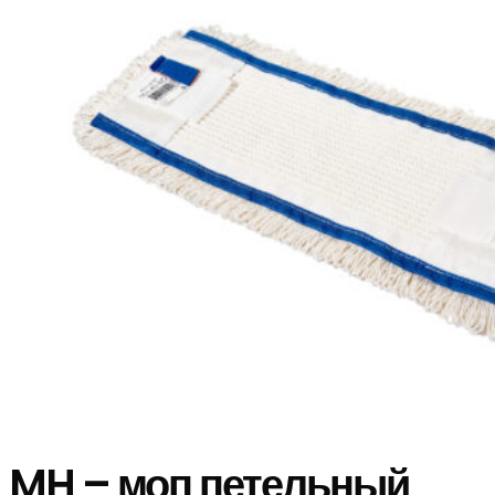
MH – моп петельный