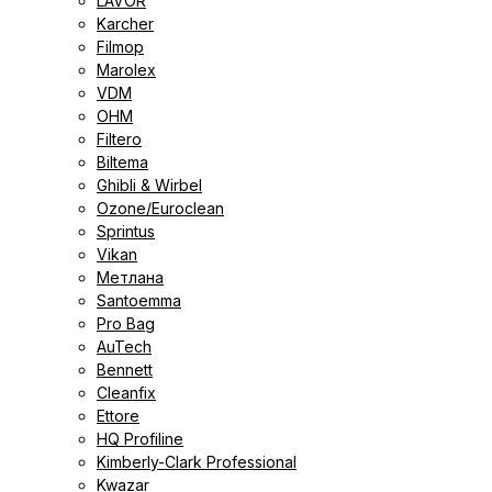
LAVOR
Karcher
Filmop
Marolex
VDM
ОНМ
Filtero
Biltema
Ghibli & Wirbel
Ozone/Euroclean
Sprintus
Vikan
Метлана
Santoemma
Pro Bag
AuTech
Bennett
Cleanfix
Ettore
HQ Profiline
Kimberly-Clark Professional
Kwazar