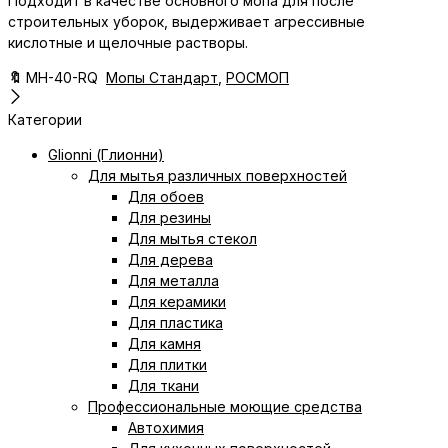
Подходит в качестве основного мопа для после
строительных уборок, выдерживает агрессивные
кислотные и щелочные растворы.
🔖
MH-40-RQ
Мопы Стандарт
,
РОСМОП
Категории
Glionni (Глионни)
Для мытья различных поверхностей
Для обоев
Для резины
Для мытья стекол
Для дерева
Для металла
Для керамики
Для пластика
Для камня
Для плитки
Для ткани
Профессиональные моющие средства
Автохимия