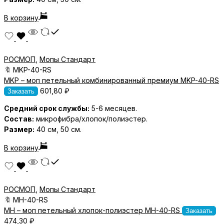
В корзину
РОСМОП
,
Мопы Стандарт
🔖
MKP-40-RS
MKP – моп петельный комбинированный премиум MKP-40-RS
601,80
₽
Заказать
Средний срок службы:
5-6 месяцев.
Состав:
микрофибра/хлопок/полиэстер.
Размер:
40 см, 50 см.
В корзину
РОСМОП
,
Мопы Стандарт
🔖
MH-40-RS
MH – моп петельный хлопок-полиэстер MH-40-RS
Заказать
474,30
₽