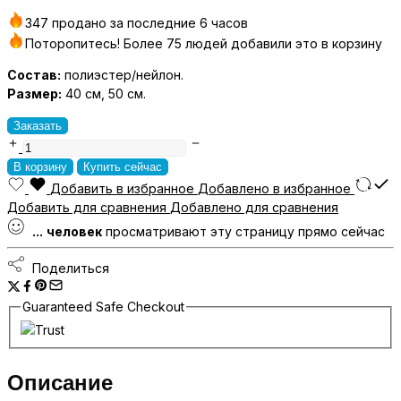
347 продано за последние 6 часов
Поторопитесь! Более 75 людей добавили это в корзину
Состав:
полиэстер/нейлон.
Размер:
40 см, 50 см.
Заказать
MMH
–
В корзину
Купить сейчас
моп
Добавить в избранное
Добавлено в избранное
абразивный
Добавить для сравнения
Добавлено для сравнения
MMН-40-
...
человек
просматривают эту страницу прямо сейчас
RQ
количество
Поделиться
Guaranteed Safe Checkout
Описание