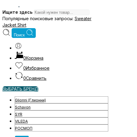
Ищите здесь
Популярные поисковые запросы:
Sweater
Jacket
Shirt
Поиск
0
Корзина
0
Избранное
0
Сравнить
ВЫБРАТЬ БРЕНД
Glionni (Глионни)
Schavon
SYR
VILEDA
РОСМОП