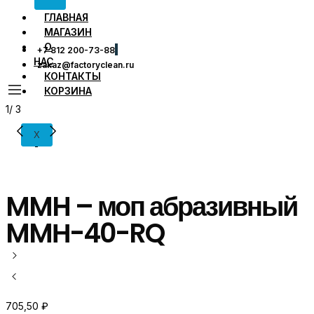
ГЛАВНАЯ
МАГАЗИН
О
+7 812 200-73-88
НАС
zakaz@factoryclean.ru
КОНТАКТЫ
КОРЗИНА
1
/
3
X
MMH – моп абразивный
MMН-40-RQ
705,50
₽