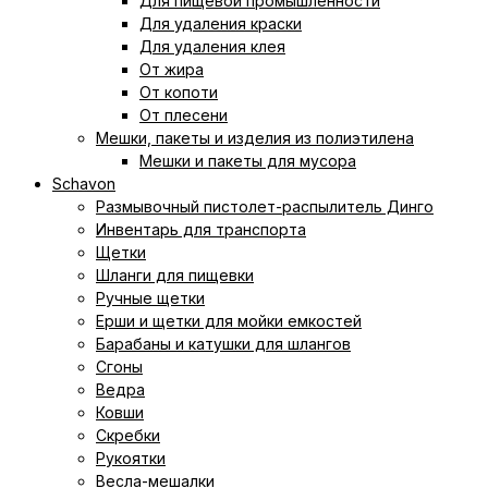
Для пищевой промышленности
Для удаления краски
Для удаления клея
От жира
От копоти
От плесени
Мешки, пакеты и изделия из полиэтилена
Мешки и пакеты для мусора
Schavon
Размывочный пистолет-распылитель Динго
Инвентарь для транспорта
Щетки
Шланги для пищевки
Ручные щетки
Ерши и щетки для мойки емкостей
Барабаны и катушки для шлангов
Сгоны
Ведра
Ковши
Скребки
Рукоятки
Весла-мешалки