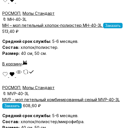
РОСМОП
,
Мопы Стандарт
🔖
MH-40-3L
MH – моп петельный хлопок-полиэстер MH-40-3L
Заказать
513,40
₽
Средний срок службы:
5-6 месяцев.
Состав:
хлопок/полиэстер.
Размер:
40 см, 50 см.
В корзину
РОСМОП
,
Мопы Стандарт
🔖
MVP-40-3L
MVP – моп петельный комбинированный серый MVP-40-3L
608,60
₽
Заказать
Средний срок службы:
5-6 месяцев.
Состав:
хлопок/полиэстер/микрофибра.
Размер:
40 см, 50 см.