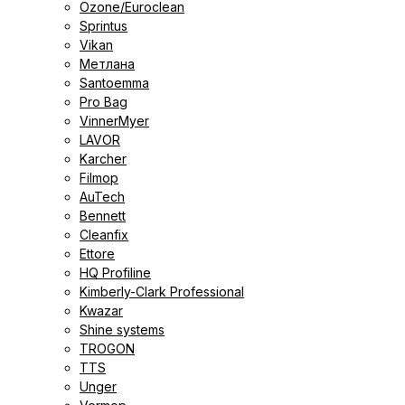
Ozone/Euroclean
Sprintus
Vikan
Метлана
Santoemma
Pro Bag
VinnerMyer
LAVOR
Karcher
Filmop
AuTech
Bennett
Cleanfix
Ettore
HQ Profiline
Kimberly-Clark Professional
Kwazar
Shine systems
TROGON
TTS
Unger