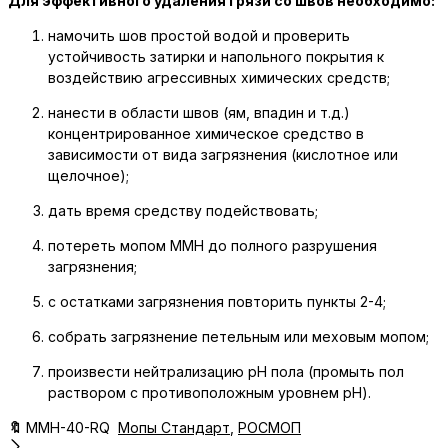
Для эффективного удаления грязи со швов необходимо:
намочить шов простой водой и проверить
устойчивость затирки и напольного покрытия к
воздействию агрессивных химических средств;
нанести в области швов (ям, впадин и т.д.)
концентрированное химическое средство в
зависимости от вида загрязнения (кислотное или
щелочное);
дать время средству подействовать;
потереть мопом ММН до полного разрушения
загрязнения;
с остатками загрязнения повторить пункты 2-4;
собрать загрязнение петельным или меховым мопом;
произвести нейтрализацию рН пола (промыть пол
раствором с противоположным уровнем рН).
🔖
MMН-40-RQ
Мопы Стандарт
,
РОСМОП