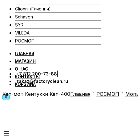
Glionni (Глионни)
Schavon
SYR
VILEDA
РОСМОП
ГЛАВНАЯ
МАГАЗИН
О НАС
+7 812 200-73-88
КОНТАКТЫ
zakaz@factoryclean.ru
КОРЗИНА
Ken-моп Кентукки Ken-400
Главная
РОСМОП
Мопы
X