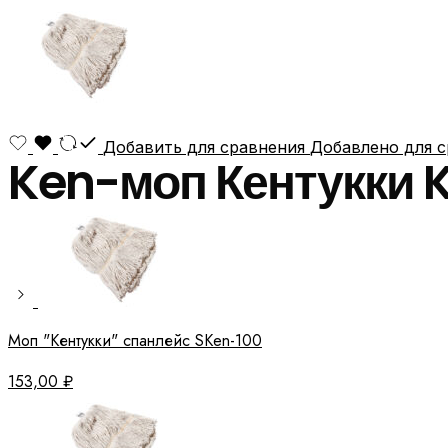
Добавить для сравнения
Добавлено для 
Ken-моп Кентукки 
Моп "Кентукки" спанлейс SKen-100
153,00
₽