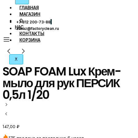
ГЛАВНАЯ
МАГАЗИН
О
+7 812 200-73-88
НАС
zakaz@factoryclean.ru
КОНТАКТЫ
КОРЗИНА
X
SOAP FOAM Lux Крем-
мыло для рук ПЕРСИК
0,5л 1/20
147,00
₽