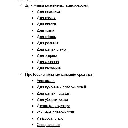
Для мытья различных поверхностей
Для пластика
Для камня
Для плитки
Для ткани
Для обоев
Для резины
Для мытья стекол
Для дерева
Для металла
Для керамики
Профессиональные моющие средства
Автохимия
Для кухонных поверхностей
Для мытья посуды
Для уборки дома
Дезинфицирующие
Уличные поверхности
Универсальные
Специальные