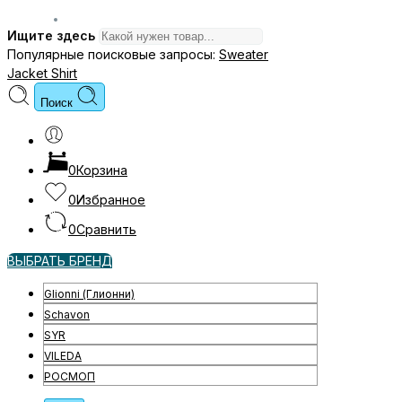
Ищите здесь
Популярные поисковые запросы:
Sweater
Jacket
Shirt
Поиск
0
Корзина
0
Избранное
0
Сравнить
ВЫБРАТЬ БРЕНД
Glionni (Глионни)
Schavon
SYR
VILEDA
РОСМОП