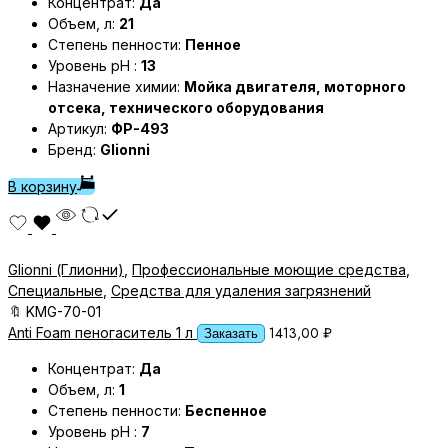
Концентрат:
Да
Объем, л:
21
Степень пенности:
Пенное
Уровень pH :
13
Назначение химии:
Мойка двигателя, моторного
отсека, технического оборудования
Артикул:
ФР-493
Бренд:
Glionni
В корзину
Glionni (Глионни)
,
Профессиональные моющие средства
,
Специальные
,
Средства для удаления загрязнений
🔖
KMG-70-01
1413,00
₽
Anti Foam пеногаситель 1 л
Заказать
Концентрат:
Да
Объем, л:
1
Степень пенности:
Беспенное
Уровень pH :
7