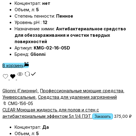
Концентрат:
нет
Объем, л:
5
Степень пенности:
Пенное
Уровень pH :
12
Назначение химии:
Антибактериальное средство
для обеззараживания и очистки твердых
поверхностей
Артикул:
KMG-02-16-05D
Бренд:
Glionni
В корзину
Glionni (Глионни)
,
Профессиональные моющие средства
,
Универсальные
,
Средства для удаления загрязнений
🔖
CMG-156-05
CLEAR Моющая жидкость для полов и стен с
375,00
₽
антибактериальным эффектом 5л 1/4 ПЭТ
Заказать
Концентрат:
Да
Объем, л:
5