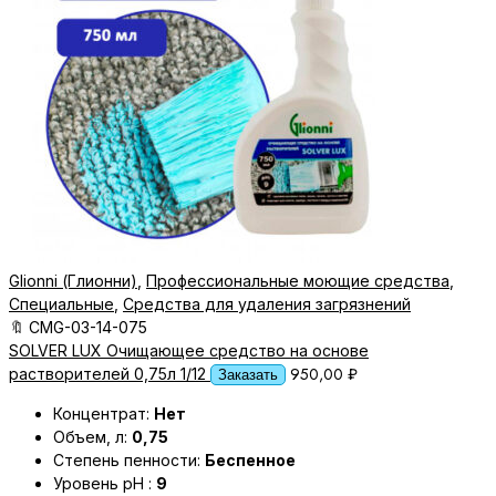
Glionni (Глионни)
,
Профессиональные моющие средства
,
Специальные
,
Средства для удаления загрязнений
🔖
CMG-03-14-075
SOLVER LUX Очищающее средство на основе
950,00
₽
растворителей 0,75л 1/12
Заказать
Концентрат:
Нет
Объем, л:
0,75
Степень пенности:
Беспенное
Уровень pH :
9