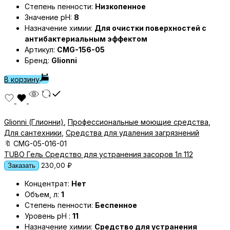
Степень пенности:
Низкопенное
Значение pH:
8
Назначение химии:
Для очистки поверхностей с
антибактериальным эффектом
Артикул:
CMG-156-05
Бренд:
Glionni
В корзину
Glionni (Глионни)
,
Профессиональные моющие средства
,
Для сантехники
,
Средства для удаления загрязнений
🔖
CMG-05-016-01
TUBO Гель Средство для устранения засоров 1л 112
230,00
₽
Заказать
Концентрат:
Нет
Объем, л:
1
Степень пенности:
Беспенное
Уровень pH :
11
Назначение химии:
Средство для устранения