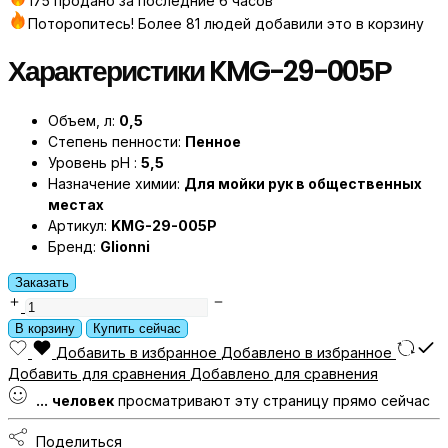
175 продано за последние 6 часов
Поторопитесь! Более 81 людей добавили это в корзину
Характеристики KMG-29-005Р
Объем, л:
0,5
Степень пенности:
Пенное
Уровень pH :
5,5
Назначение химии:
Для мойки рук в общественных
местах
Артикул:
KMG-29-005Р
Бренд:
Glionni
Заказать
SOAP
FOAM
В корзину
Купить сейчас
Lux
Добавить в избранное
Добавлено в избранное
Крем-
Добавить для сравнения
Добавлено для сравнения
мыло
...
человек
просматривают эту страницу прямо сейчас
для
рук
Поделиться