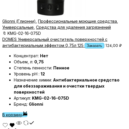
Glionni (Глионни)
,
Профессиональные моющие средства
,
Универсальные
,
Средства для удаления загрязнений
🔖
KMG-02-16-075D
DOMES Универсальный очиститель поверхностей с
124,00
₽
антибактериальным эффектом 0,75л 125
Заказать
Концентрат:
Нет
Объем, л:
0,75
Степень пенности:
Пенное
Уровень pH :
12
Назначение химии:
Антибактериальное средство
для обеззараживания и очистки твердых
поверхностей
Артикул:
KMG-02-16-075D
Бренд:
Glionni
В корзину