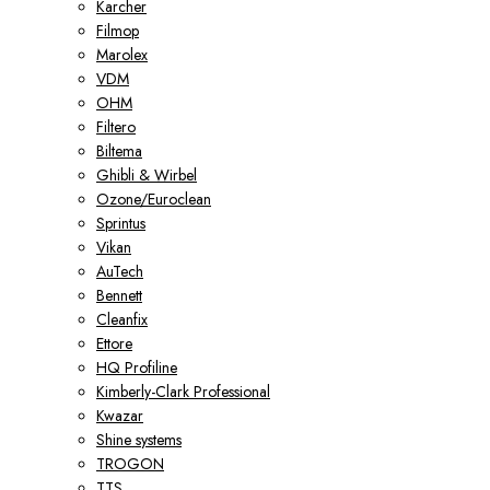
Karcher
Filmop
Marolex
VDM
ОНМ
Filtero
Biltema
Ghibli & Wirbel
Ozone/Euroclean
Sprintus
Vikan
AuTech
Bennett
Cleanfix
Ettore
HQ Profiline
Kimberly-Clark Professional
Kwazar
Shine systems
TROGON
TTS