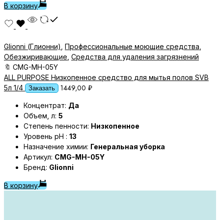
В корзину
Glionni (Глионни)
,
Профессиональные моющие средства
,
Обезжиривающие
,
Средства для удаления загрязнений
🔖
CMG-MH-05Y
ALL PURPOSE Низкопенное средство для мытья полов SVB
1449,00
₽
5л 1/4
Заказать
Концентрат:
Да
Объем, л:
5
Степень пенности:
Низкопенное
Уровень pH :
13
Назначение химии:
Генеральная уборка
Артикул:
CMG-MH-05Y
Бренд:
Glionni
В корзину