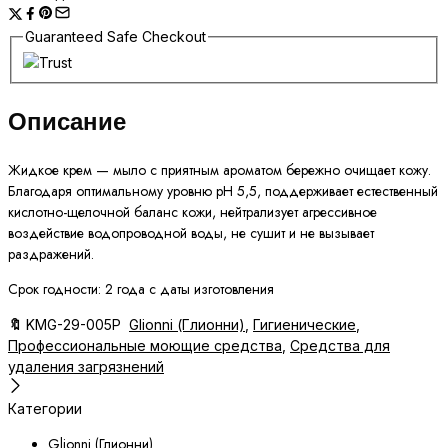
ПЕРСИК
0,5л
Guaranteed Safe Checkout
1/20
количество
Описание
Жидкое крем — мыло с приятным ароматом бережно очищает кожу.
Благодаря оптимальному уровню pH 5,5, поддерживает естественный
кислотно-щелочной баланс кожи, нейтрализует агрессивное
воздействие водопроводной воды, не сушит и не вызывает
раздражений.
Срок годности: 2 года с даты изготовления
🔖
KMG-29-005Р
Glionni (Глионни)
,
Гигиенические
,
Профессиональные моющие средства
,
Средства для
удаления загрязнений
Категории
Glionni (Глионни)