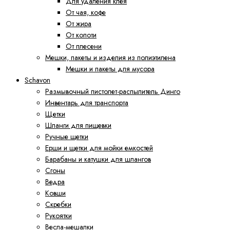
Для удаления клея
От чая, кофе
От жира
От копоти
От плесени
Мешки, пакеты и изделия из полиэтилена
Мешки и пакеты для мусора
Schavon
Размывочный пистолет-распылитель Динго
Инвентарь для транспорта
Щетки
Шланги для пищевки
Ручные щетки
Ерши и щетки для мойки емкостей
Барабаны и катушки для шлангов
Сгоны
Ведра
Ковши
Скребки
Рукоятки
Весла-мешалки