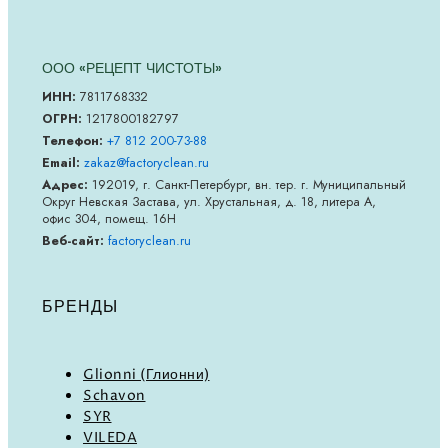
ООО «РЕЦЕПТ ЧИСТОТЫ»
ИНН:
7811768332
ОГРН:
1217800182797
Телефон:
+7 812 200-73-88
Email:
zakaz@factoryclean.ru
Адрес:
192019
,
г. Санкт-Петербург
,
вн. тер. г. Муниципальный
Округ Невская Застава
,
ул. Хрустальная, д. 18, литера А,
офис 304, помещ. 16Н
Веб-сайт:
factoryclean.ru
БРЕНДЫ
Glionni (Глионни)
Schavon
SYR
VILEDA