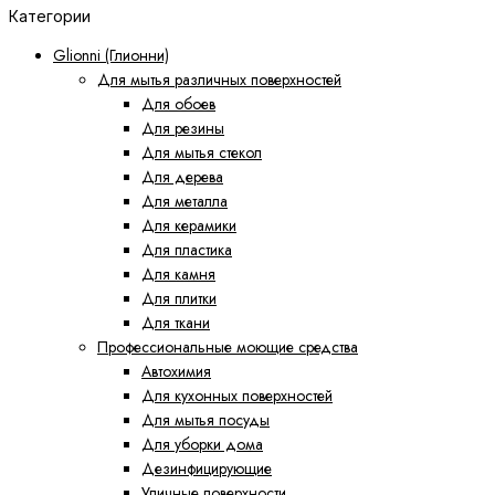
Категории
Glionni (Глионни)
Для мытья различных поверхностей
Для обоев
Для резины
Для мытья стекол
Для дерева
Для металла
Для керамики
Для пластика
Для камня
Для плитки
Для ткани
Профессиональные моющие средства
Автохимия
Для кухонных поверхностей
Для мытья посуды
Для уборки дома
Дезинфицирующие
Уличные поверхности