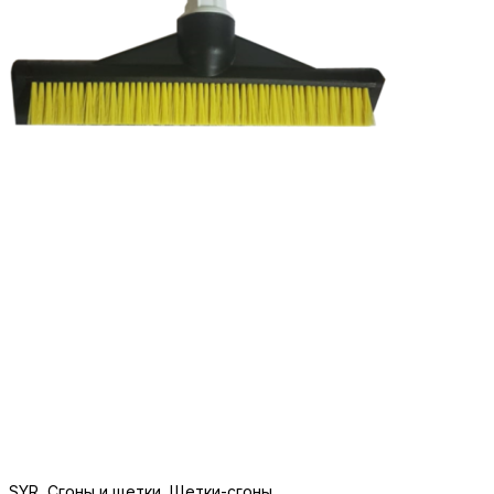
SYR
,
Сгоны и щетки
,
Щетки-сгоны