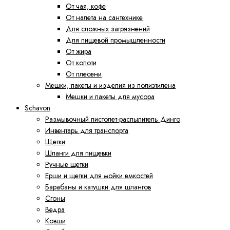
От чая, кофе
От налета на сантехнике
Для сложных загрязнений
Для пищевой промышленности
От жира
От копоти
От плесени
Мешки, пакеты и изделия из полиэтилена
Мешки и пакеты для мусора
Schavon
Размывочный пистолет-распылитель Динго
Инвентарь для транспорта
Щетки
Шланги для пищевки
Ручные щетки
Ерши и щетки для мойки емкостей
Барабаны и катушки для шлангов
Сгоны
Ведра
Ковши