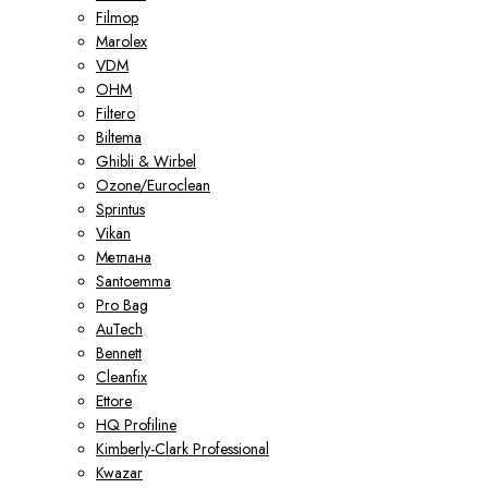
Filmop
Marolex
VDM
ОНМ
Filtero
Biltema
Ghibli & Wirbel
Ozone/Euroclean
Sprintus
Vikan
Метлана
Santoemma
Pro Bag
AuTech
Bennett
Cleanfix
Ettore
HQ Profiline
Kimberly-Clark Professional
Kwazar