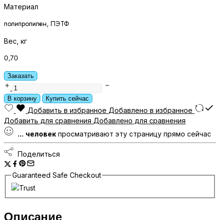
Материал
полипропилен, ПЭТФ
Вес, кг
0,70
Заказать
Щетка
разноуровневая
В корзину
Купить сейчас
SYR
Добавить в избранное
Добавлено в избранное
Scrator
Добавить для сравнения
Добавлено для сравнения
Brush
...
человек
просматривают эту страницу прямо сейчас
30см
крепление
Поделиться
Interchange
красная
Guaranteed Safe Checkout
количество
Описание