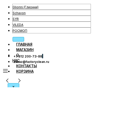
Glionni (Глионни)
Schavon
SYR
VILEDA
РОСМОП
ГЛАВНАЯ
МАГАЗИН
О
+7 812 200-73-88
НАС
zakaz@factoryclean.ru
КОНТАКТЫ
КОРЗИНА
X