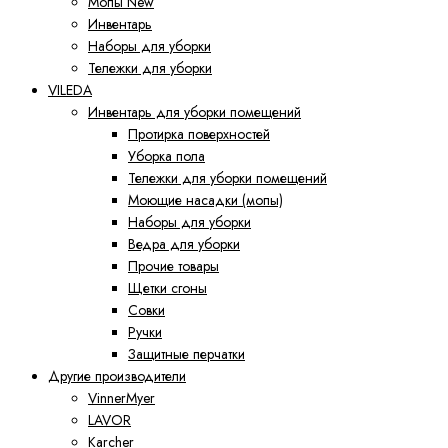
Мопы New
Инвентарь
Наборы для уборки
Тележки для уборки
VILEDA
Инвентарь для уборки помещений
Протирка поверхностей
Уборка пола
Тележки для уборки помещений
Моющие насадки (мопы)
Наборы для уборки
Ведра для уборки
Прочие товары
Щетки сгоны
Совки
Ручки
Защитные перчатки
Другие производители
VinnerMyer
LAVOR
Karcher