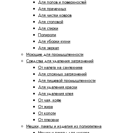
Для полов и поверхностей
Для прачечных
Для чистки ковров
Для столовой
Для стирки
Полироли
Для уборки кухни
Для зеркал
Моющие для промышленности
Средства для удаления загрязнений
От налета на сантехнике
Для сложных загрязнений
Для пищевой промышленности
Для удаления краски
Для удаления клея
От чая, кофе
От жира
От копоти
От плесени
Мешки, пакеты и изделия из полиэтилена
Мешки и пакеты для мусора