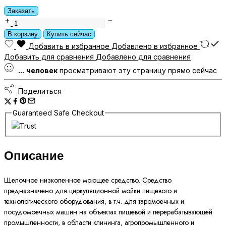
Заказать
SALNET
CUP
В корзину
Купить сейчас
Щелочное
Добавить в избранное
Добавлено в избранное
низкопенное
Добавить для сравнения
Добавлено для сравнения
моющее
...
человек
просматривают эту страницу прямо сейчас
средство
5
Поделиться
л
(для
Guaranteed Safe Checkout
промышленности)
количество
Описание
Щелочное низкопенное моющее средство. Средство
предназначено для циркуляционной мойки пищевого и
технологического оборудования, в т.ч. для таромоечных и
посудомоечных машин на объектах пищевой и перерабатывающей
промышленности, в области клининга, агропромышленного и