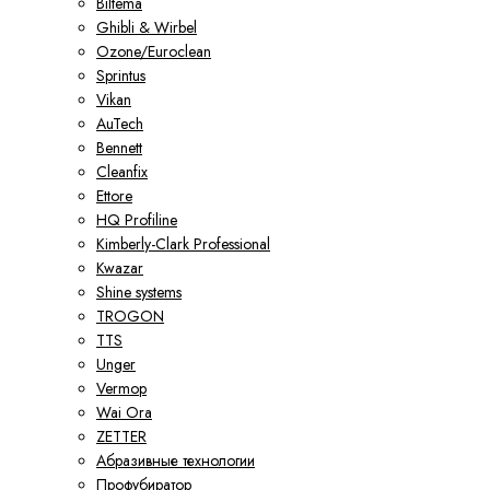
Biltema
Ghibli & Wirbel
Ozone/Euroclean
Sprintus
Vikan
AuTech
Bennett
Cleanfix
Ettore
HQ Profiline
Kimberly-Clark Professional
Kwazar
Shine systems
TROGON
TTS
Unger
Vermop
Wai Ora
ZETTER
Абразивные технологии
Профубиратор