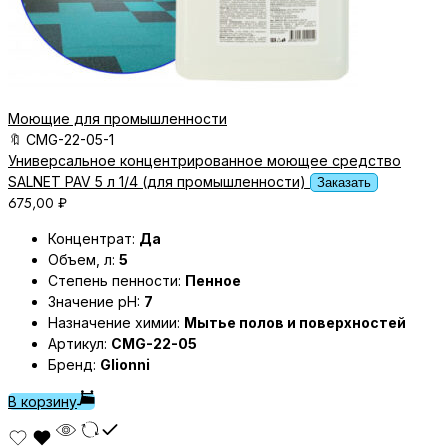
Моющие для промышленности
🔖
CMG-22-05-1
Универсальное концентрированное моющее средство
SALNET PAV 5 л 1/4 (для промышленности)
Заказать
675,00
₽
Концентрат:
Да
Объем, л:
5
Степень пенности:
Пенное
Значение pH:
7
Назначение химии:
Мытье полов и поверхностей
Артикул:
CMG-22-05
Бренд:
Glionni
В корзину