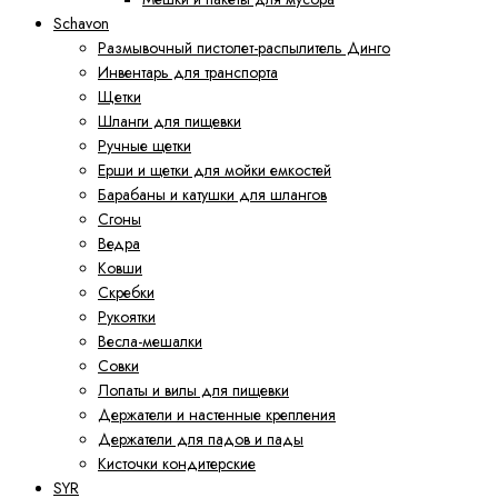
Schavon
Размывочный пистолет-распылитель Динго
Инвентарь для транспорта
Щетки
Шланги для пищевки
Ручные щетки
Ерши и щетки для мойки емкостей
Барабаны и катушки для шлангов
Сгоны
Ведра
Ковши
Скребки
Рукоятки
Весла-мешалки
Совки
Лопаты и вилы для пищевки
Держатели и настенные крепления
Держатели для падов и пады
Кисточки кондитерские
SYR