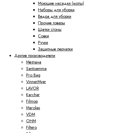
Моющие насадки (мопы)
Наборы для уборки
Ведра для уборки
Прочие товары
Щетки сгоны
Совки
Ручки
Защитные перчатки
Другие производители
Метлана
Santoemma
Pro Bag
VinnerMyer
LAVOR
Karcher
Filmop
Marolex
VDM
ОНМ
Filtero