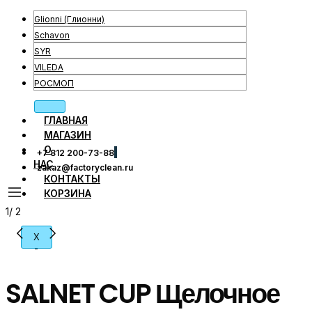
Glionni (Глионни)
Schavon
SYR
VILEDA
РОСМОП
ГЛАВНАЯ
МАГАЗИН
О
+7 812 200-73-88
НАС
zakaz@factoryclean.ru
КОНТАКТЫ
КОРЗИНА
1
/
2
X
SALNET CUP Щелочное