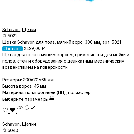
Schavon
,
Щетки
🔖
5021
Щетка Schavon для пола, мягкий ворс, 300 мм, арт. 5021
2429,00
₽
Заказать
Щетка для пола с мягким ворсом, применяется для м
ойки и
полов, стен и оборудования с д
еликатным механическим
воздействием на поверхности
.
Размеры: 300x70x65 мм
Высота ворса: 45 мм
Материал
: полипропилен (ПП), полиэстер
Выберите параметры
Schavon
,
Щетки
🔖
5040