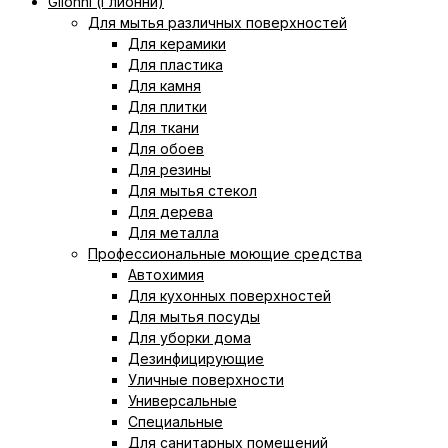
Glionni (Глионни)
Для мытья различных поверхностей
Для керамики
Для пластика
Для камня
Для плитки
Для ткани
Для обоев
Для резины
Для мытья стекол
Для дерева
Для металла
Профессиональные моющие средства
Автохимия
Для кухонных поверхностей
Для мытья посуды
Для уборки дома
Дезинфицирующие
Уличные поверхности
Универсальные
Специальные
Для санитарных помещений