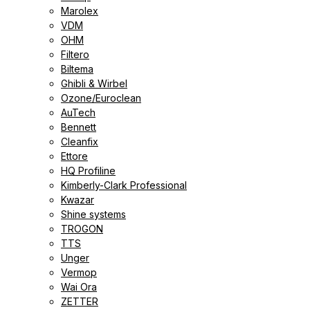
Marolex
VDM
ОНМ
Filtero
Biltema
Ghibli & Wirbel
Ozone/Euroclean
AuTech
Bennett
Cleanfix
Ettore
HQ Profiline
Kimberly-Clark Professional
Kwazar
Shine systems
TROGON
TTS
Unger
Vermop
Wai Ora
ZETTER