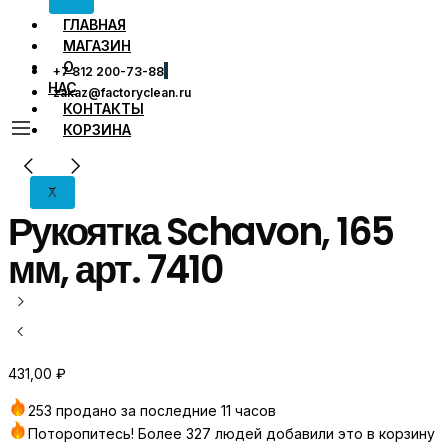
ГЛАВНАЯ
МАГАЗИН
О
+7 812 200-73-88
НАС
zakaz@factoryclean.ru
КОНТАКТЫ
КОРЗИНА
X
Рукоятка Schavon, 165
мм, арт. 7410
431,00
₽
253 продано за последние 11 часов
Поторопитесь! Более 327 людей добавили это в корзину