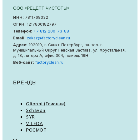
ООО «РЕЦЕПТ ЧИСТОТЫ»
ИНН:
7811768332
ОГРН:
1217800182797
Телефон:
+7 812 200-73-88
Email:
zakaz@factoryclean.ru
Адрес:
192019
,
г. Санкт-Петербург
,
вн. тер. г.
Муниципальный Округ Невская Застава
,
ул. Хрустальная,
д. 18, литера А, офис 304, помещ. 16Н
Веб-сайт:
factoryclean.ru
БРЕНДЫ
Glionni (Глионни)
Schavon
SYR
VILEDA
РОСМОП