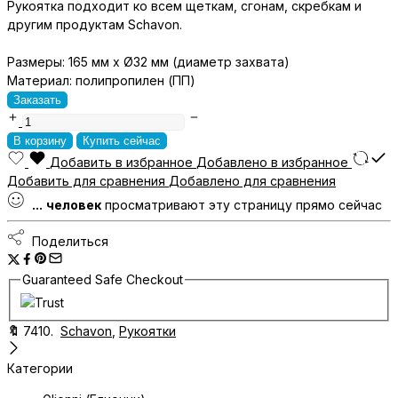
Рукоятка подходит ко всем щеткам, сгонам, скребкам и
другим продуктам Schavon.
Размеры: 165 мм х
Ø32 мм (диаметр захвата)
Материал
: полипропилен (ПП)
Заказать
Рукоятка
Schavon,
В корзину
Купить сейчас
165
Добавить в избранное
Добавлено в избранное
мм,
Добавить для сравнения
Добавлено для сравнения
арт.
...
человек
просматривают эту страницу прямо сейчас
7410
количество
Поделиться
Guaranteed Safe Checkout
🔖
7410.
Schavon
,
Рукоятки
Категории