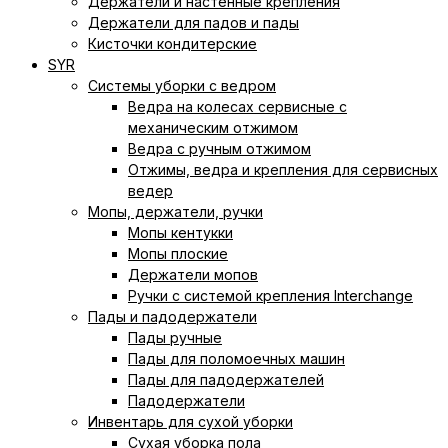
Держатели и настенные крепления
Держатели для падов и пады
Кисточки кондитерские
SYR
Системы уборки с ведром
Ведра на колесах сервисные с
механическим отжимом
Ведра с ручным отжимом
Отжимы, ведра и крепления для сервисных
ведер
Мопы, держатели, ручки
Мопы кентукки
Мопы плоские
Держатели мопов
Ручки с системой крепления Interchange
Пады и падодержатели
Пады ручные
Пады для поломоечных машин
Пады для падодержателей
Падодержатели
Инвентарь для сухой уборки
Сухая уборка пола