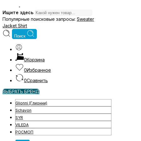
Ищите здесь
Популярные поисковые запросы:
Sweater
Jacket
Shirt
Поиск
0
Корзина
0
Избранное
0
Сравнить
ВЫБРАТЬ БРЕНД
Glionni (Глионни)
Schavon
SYR
VILEDA
РОСМОП