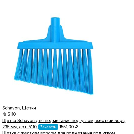
Schavon
,
Щетки
🔖
5110
Щетка Schavon для подметания под углом, жесткий ворс,
235 мм, арт. 5110
1551,00
₽
Заказать
Щетка с жестким ворсом для подметания под углом.