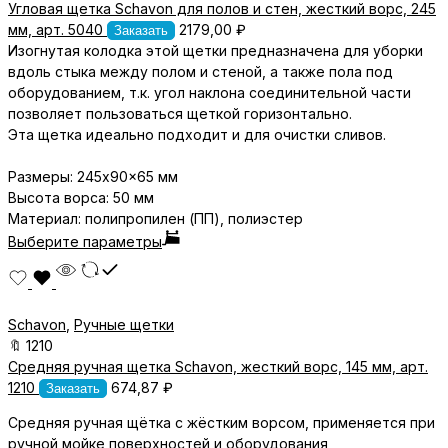
Угловая щетка Schavon для полов и стен, жесткий ворс, 245
мм, арт. 5040
2179,00
₽
Заказать
Изогнутая колодка этой щетки предназначена для уборки
вдоль стыка между полом и стеной, а также пола под
оборудованием, т.к. угол наклона соединительной части
позволяет пользоваться щеткой горизонтально.
Эта щетка идеально подходит и для очистки сливов.
Размеры: 245x90x65 мм
Высота ворса: 50 мм
Материал
: полипропилен (ПП), полиэстер
Выберите параметры
Schavon
,
Ручные щетки
🔖
1210
Средняя ручная щетка Schavon, жесткий ворс, 145 мм, арт.
1210
674,87
₽
Заказать
Средняя ручная щётка с жёстким ворсом, применяется при
ручной мойке поверхностей и оборудования