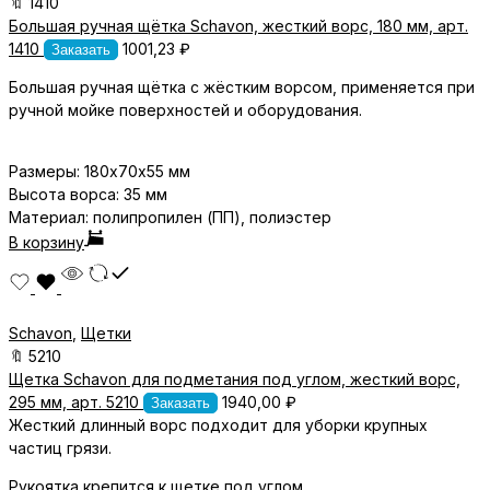
🔖
1410
Большая ручная щётка Schavon, жесткий ворс, 180 мм, арт.
1410
1001,23
₽
Заказать
Большая ручная щётка с жёстким ворсом, применяется при
ручной мойке поверхностей и оборудования.
Размеры:
180х70х55
мм
Высота ворса: 35 мм
Материал: полипропилен (ПП), полиэстер
В корзину
Schavon
,
Щетки
🔖
5210
Щетка Schavon для подметания под углом, жесткий ворс,
295 мм, арт. 5210
1940,00
₽
Заказать
Жесткий длинный ворс подходит для уборки крупных
частиц грязи.
Рукоятка крепится к щетке под углом.