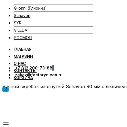
Glionni (Глионни)
Schavon
SYR
VILEDA
РОСМОП
ГЛАВНАЯ
МАГАЗИН
О НАС
+7 812 200-73-88
КОНТАКТЫ
zakaz@factoryclean.ru
КОРЗИНА
Ручной скребок изогнутый Schavon 90 мм с лезвием 
X