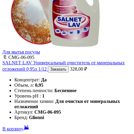
Для мытья посуды
🔖
CMG-06-095
SALNET LAV Универсальный очиститель от минеральных
отложений 0,95л 1/12
328,00
₽
Заказать
Концентрат:
Да
Объем, л:
0,95
Степень пенности:
Беспенное
Уровень pH :
1
Назначение химии:
Для очистки от минеральных
отложений
Артикул:
CMG-06-095
Бренд:
Glionni
В корзину