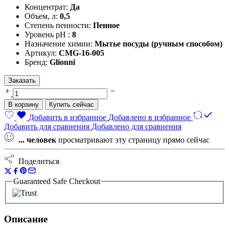
Концентрат:
Да
Объем, л:
0,5
Степень пенности:
Пенное
Уровень pH :
8
Назначение химии:
Мытье посуды (ручным способом)
Артикул:
CMG-16-005
Бренд:
Glionni
Заказать
PIATTI
LUX
В корзину
Купить сейчас
Концентрированное
моющее
Добавить в избранное
Добавлено в избранное
средство
Добавить для сравнения
Добавлено для сравнения
для
...
человек
просматривают эту страницу прямо сейчас
посуды
с
Поделиться
антибакетриальным
эффектом
Guaranteed Safe Checkout
0,5л
1/20
количество
Описание