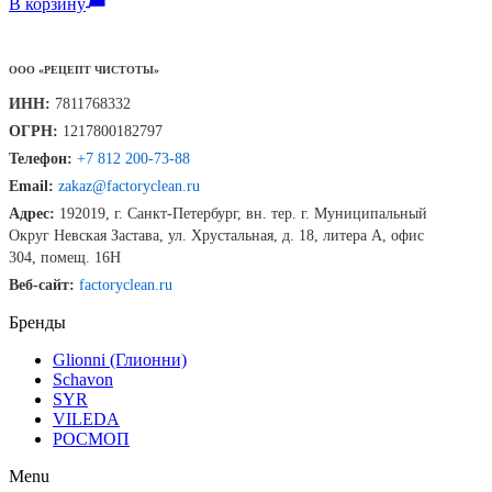
В корзину
ООО «РЕЦЕПТ ЧИСТОТЫ»
ИНН:
7811768332
ОГРН:
1217800182797
Телефон:
+7 812 200-73-88
Email:
zakaz@factoryclean.ru
Адрес:
192019
,
г. Санкт-Петербург
,
вн. тер. г. Муниципальный
Округ Невская Застава
,
ул. Хрустальная, д. 18, литера А, офис
304, помещ. 16Н
Веб-сайт:
factoryclean.ru
Бренды
Glionni (Глионни)
Schavon
SYR
VILEDA
РОСМОП
Menu