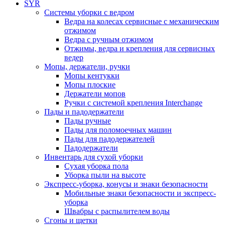
SYR
Системы уборки с ведром
Ведра на колесах сервисные с механическим
отжимом
Ведра с ручным отжимом
Отжимы, ведра и крепления для сервисных
ведер
Мопы, держатели, ручки
Мопы кентукки
Мопы плоские
Держатели мопов
Ручки с системой крепления Interchange
Пады и падодержатели
Пады ручные
Пады для поломоечных машин
Пады для падодержателей
Падодержатели
Инвентарь для сухой уборки
Сухая уборка пола
Уборка пыли на высоте
Экспресс-уборка, конусы и знаки безопасности
Мобильные знаки безопасности и экспресс-
уборка
Швабры с распылителем воды
Сгоны и щетки