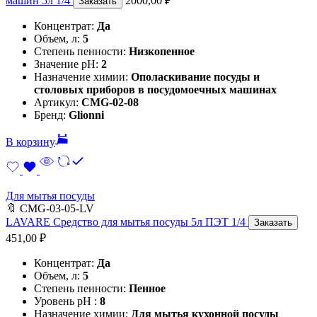
машин 5л 1/4
2000,00
₽
Заказать
Концентрат:
Да
Объем, л:
5
Степень пенности:
Низкопенное
Значение pH:
2
Назначение химии:
Ополаскивание посуды и
столовых приборов в посудомоечных машинах
Артикул:
CMG-02-08
Бренд:
Glionni
В корзину
Для мытья посуды
🔖
CMG-03-05-LV
LAVARE Средство для мытья посуды 5л ПЭТ 1/4
Заказать
451,00
₽
Концентрат:
Да
Объем, л:
5
Степень пенности:
Пенное
Уровень pH :
8
Назначение химии:
Для мытья кухонной посуды