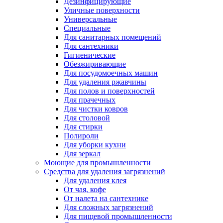
Дезинфицирующие
Уличные поверхности
Универсальные
Специальные
Для санитарных помещений
Для сантехники
Гигиенические
Обезжиривающие
Для посудомоечных машин
Для удаления ржавчины
Для полов и поверхностей
Для прачечных
Для чистки ковров
Для столовой
Для стирки
Полироли
Для уборки кухни
Для зеркал
Моющие для промышленности
Средства для удаления загрязнений
Для удаления клея
От чая, кофе
От налета на сантехнике
Для сложных загрязнений
Для пищевой промышленности