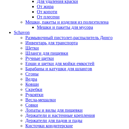
Для удаления краски
От жира
От копоти
От плесени
Мешки, пакеты и изделия из полиэтилена
Мешки и пакеты для мусора
Schavon
Размывочный пистолет-распылитель Динго
Инвентарь для транспорта
Щетки
Шланги для пищевки
Ручные щетки
Ерши и щетки для мойки емкостей
Барабаны и катушки для шлангов
Сгоны
Ведра
Ковши
Скребки
Рукоятки
Весла-мешалки
Совки
Лопаты и вилы для пищевки
Держатели и настенные крепления
Держатели для падов и пады
Кисточки кондитерские