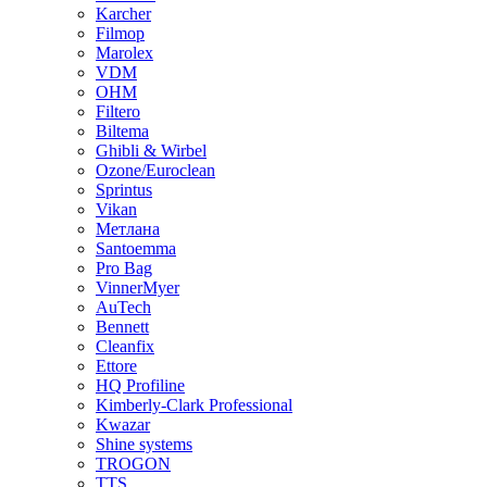
Karcher
Filmop
Marolex
VDM
ОНМ
Filtero
Biltema
Ghibli & Wirbel
Ozone/Euroclean
Sprintus
Vikan
Метлана
Santoemma
Pro Bag
VinnerMyer
AuTech
Bennett
Cleanfix
Ettore
HQ Profiline
Kimberly-Clark Professional
Kwazar
Shine systems
TROGON
TTS