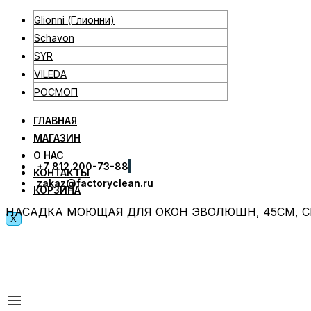
Glionni (Глионни)
Schavon
SYR
VILEDA
РОСМОП
ГЛАВНАЯ
МАГАЗИН
О НАС
+7 812 200-73-88
КОНТАКТЫ
zakaz@factoryclean.ru
КОРЗИНА
НАСАДКА МОЮЩАЯ ДЛЯ ОКОН ЭВОЛЮШН, 45СМ, СЕ
X