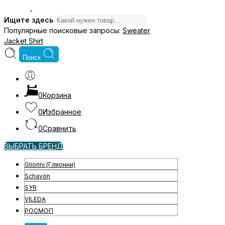
Ищите здесь
Популярные поисковые запросы:
Sweater
Jacket
Shirt
Поиск
0
Корзина
0
Избранное
0
Сравнить
ВЫБРАТЬ БРЕНД
Glionni (Глионни)
Schavon
SYR
VILEDA
РОСМОП