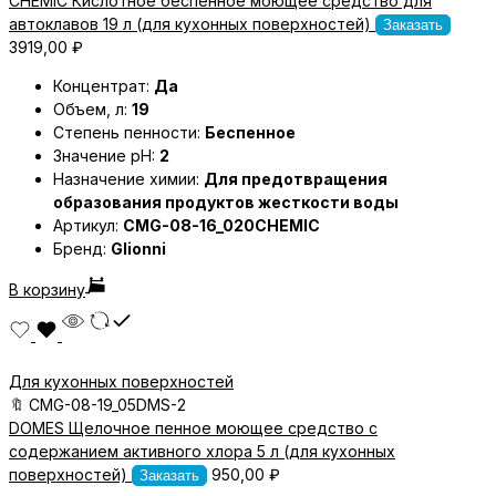
CHEMIC Кислотное беспенное моющее средство для
автоклавов 19 л (для кухонных поверхностей)
Заказать
3919,00
₽
Концентрат:
Да
Объем, л:
19
Степень пенности:
Беспенное
Значение pH:
2
Назначение химии:
Для предотвращения
образования продуктов жесткости воды
Артикул:
CMG-08-16_020CHEMIC
Бренд:
Glionni
В корзину
Для кухонных поверхностей
🔖
CMG-08-19_05DMS-2
DOMES Щелочное пенное моющее средство с
содержанием активного хлора 5 л (для кухонных
поверхностей)
950,00
₽
Заказать