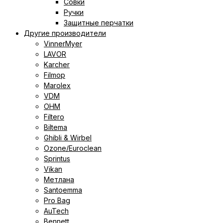
Совки
Ручки
Защитные перчатки
Другие производители
VinnerMyer
LAVOR
Karcher
Filmop
Marolex
VDM
ОНМ
Filtero
Biltema
Ghibli & Wirbel
Ozone/Euroclean
Sprintus
Vikan
Метлана
Santoemma
Pro Bag
AuTech
Bennett