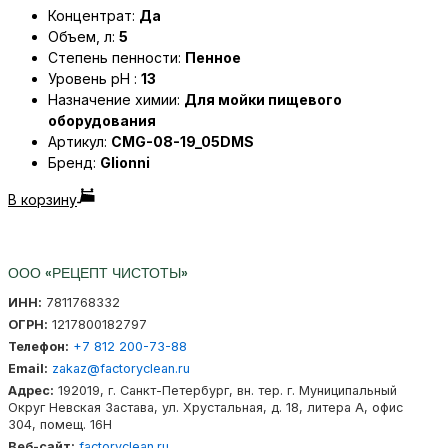
Концентрат:
Да
Объем, л:
5
Степень пенности:
Пенное
Уровень pH :
13
Назначение химии:
Для мойки пищевого
оборудования
Артикул:
CMG-08-19_05DMS
Бренд:
Glionni
В корзину
ООО «РЕЦЕПТ ЧИСТОТЫ»
ИНН:
7811768332
ОГРН:
1217800182797
Телефон:
+7 812 200-73-88
Email:
zakaz@factoryclean.ru
Адрес:
192019
,
г. Санкт-Петербург
,
вн. тер. г. Муниципальный
Округ Невская Застава
,
ул. Хрустальная, д. 18, литера А, офис
304, помещ. 16Н
Веб-сайт:
factoryclean.ru