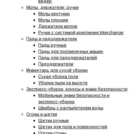
ведер
Мопы, держатели, ручки
Мопы кентукки
Мопы плоские
Держатели мопов
Ручки с системой крепления Interchange
Пады и падодержатели
Пады ручные
Пады для поломоечных машин
Пады для падодержателей
Падодержатели
Инвентарь для сухой уборки
Сухая уборка пола
Уборка пыли на высоте
Экспресс-уборка, конусы и знаки безопасности
Мобильные знаки безопасности и
экспресс-уборка
Швабры с распылителем воды
Сгоны и щетки
Щетки ручные
Щетки для пола и поверхностей
Щетки-сгоны