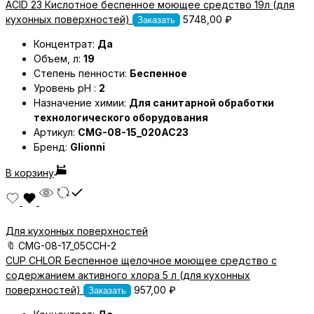
ACID 23 Кислотное беспенное моющее средство 19л (для
кухонных поверхностей)
5748,00
₽
Заказать
Концентрат:
Да
Объем, л:
19
Степень пенности:
Беспенное
Уровень pH :
2
Назначение химии:
Для санитарной обработки
технологического оборудования
Артикул:
CMG-08-15_020AC23
Бренд:
Glionni
В корзину
Для кухонных поверхностей
🔖
CMG-08-17_05CCH-2
CUP CHLOR Беспенное щелочное моющее средство с
содержанием активного хлора 5 л (для кухонных
поверхностей)
957,00
₽
Заказать