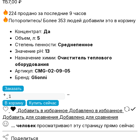
1157,00
₽
224 продано за последние 9 часов
Поторопитесь! Более 353 людей добавили это в корзину
Концентрат:
Да
Объем, л:
5
Степень пенности:
Среднепенное
Значение pH:
13
Назначение химии:
Очиститель теплового
оборудования
Артикул:
CMG-02-09-05
Бренд:
Glionni
Заказать
GRIGLI
Антижир
В корзину
Купить сейчас
5л
Добавить в избранное
Добавлено в избранное
1/4
Добавить для сравнения
Добавлено для сравнения
(для
...
человек
просматривают эту страницу прямо сейчас
кухонных
поверхностей)
Поделиться