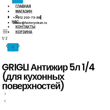
ГЛАВНАЯ
МАГАЗИН
О
+7 812 200-73-88
НАС
zakaz@factoryclean.ru
КОНТАКТЫ
КОРЗИНА
1
/
2
X
GRIGLI Антижир 5л 1/4
(для кухонных
поверхностей)