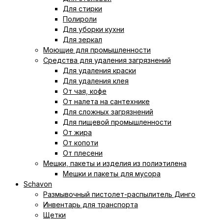
Для стирки
Полироли
Для уборки кухни
Для зеркал
Моющие для промышленности
Средства для удаления загрязнений
Для удаления краски
Для удаления клея
От чая, кофе
От налета на сантехнике
Для сложных загрязнений
Для пищевой промышленности
От жира
От копоти
От плесени
Мешки, пакеты и изделия из полиэтилена
Мешки и пакеты для мусора
Schavon
Размывочный пистолет-распылитель Динго
Инвентарь для транспорта
Щетки