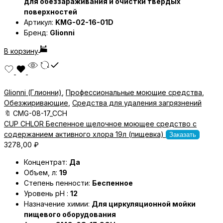
для обеззараживания и очистки твердых
поверхностей
Артикул:
KMG-02-16-01D
Бренд:
Glionni
В корзину
Glionni (Глионни)
,
Профессиональные моющие средства
,
Обезжиривающие
,
Средства для удаления загрязнений
🔖
CMG-08-17_CCH
CUP CHLOR Беспенное щелочное моющее средство с
содержанием активного хлора 19л (пищевка)
Заказать
3278,00
₽
Концентрат:
Да
Объем, л:
19
Степень пенности:
Беспенное
Уровень pH :
12
Назначение химии:
Для циркуляционной мойки
пищевого оборудования