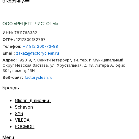
В корзину
ООО «РЕЦЕПТ ЧИСТОТЫ»
ИНН:
7811768332
ОГРН:
1217800182797
Телефон:
+7 812 200-73-88
Email:
zakaz@factoryclean.ru
Адрес:
192019
,
г. Санкт-Петербург
,
вн. тер. г. Муниципальный
Округ Невская Застава
,
ул. Хрустальная, д. 18, литера А, офис
304, помещ. 16Н
Веб-сайт:
factoryclean.ru
Бренды
Glionni (Глионни)
Schavon
SYR
VILEDA
РОСМОП
Menu