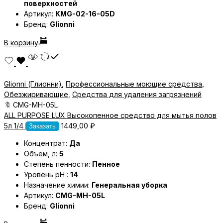
поверхностей
Артикул:
KMG-02-16-05D
Бренд:
Glionni
В корзину
Glionni (Глионни)
,
Профессиональные моющие средства
,
Обезжиривающие
,
Средства для удаления загрязнений
🔖
CMG-MH-05L
ALL PURPOSE LUX Высокопенное средство для мытья полов
5л 1/4
1449,00
₽
Заказать
Концентрат:
Да
Объем, л:
5
Степень пенности:
Пенное
Уровень pH :
14
Назначение химии:
Генеральная уборка
Артикул:
CMG-MH-05L
Бренд:
Glionni