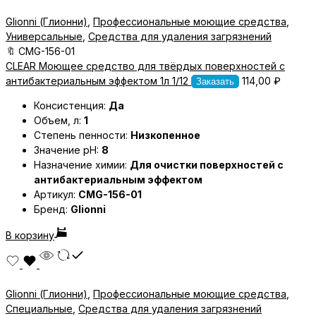
Glionni (Глионни)
,
Профессиональные моющие средства
,
Универсальные
,
Средства для удаления загрязнений
🔖
CMG-156-01
CLEAR Моющее средство для твёрдых поверхностей с
антибактериальным эффектом 1л 1/12
114,00
₽
Заказать
Консистенция:
Да
Объем, л:
1
Степень пенности:
Низкопенное
Значение pH:
8
Назначение химии:
Для очистки поверхностей с
антибактериальным эффектом
Артикул:
CMG-156-01
Бренд:
Glionni
В корзину
Glionni (Глионни)
,
Профессиональные моющие средства
,
Специальные
,
Средства для удаления загрязнений