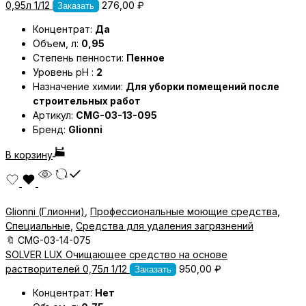
0,95л 1/12
276,00
₽
Заказать
Концентрат:
Да
Объем, л:
0,95
Степень пенности:
Пенное
Уровень pH :
2
Назначение химии:
Для уборки помещений после
строительных работ
Артикул:
CMG-03-13-095
Бренд:
Glionni
В корзину
Glionni (Глионни)
,
Профессиональные моющие средства
,
Специальные
,
Средства для удаления загрязнений
🔖
CMG-03-14-075
SOLVER LUX Очищающее средство на основе
растворителей 0,75л 1/12
950,00
₽
Заказать
Концентрат:
Нет