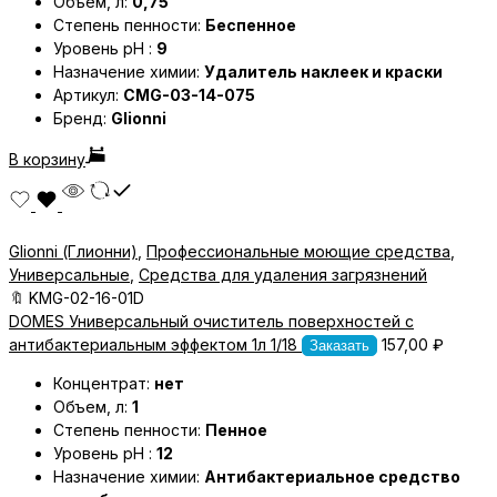
Объем, л:
0,75
Степень пенности:
Беспенное
Уровень pH :
9
Назначение химии:
Удалитель наклеек и краски
Артикул:
CMG-03-14-075
Бренд:
Glionni
В корзину
Glionni (Глионни)
,
Профессиональные моющие средства
,
Универсальные
,
Средства для удаления загрязнений
🔖
KMG-02-16-01D
DOMES Универсальный очиститель поверхностей с
антибактериальным эффектом 1л 1/18
157,00
₽
Заказать
Концентрат:
нет
Объем, л:
1
Степень пенности:
Пенное
Уровень pH :
12
Назначение химии:
Антибактериальное средство