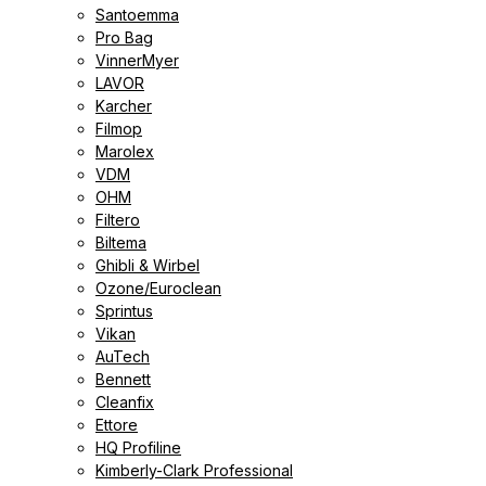
Santoemma
Pro Bag
VinnerMyer
LAVOR
Karcher
Filmop
Marolex
VDM
ОНМ
Filtero
Biltema
Ghibli & Wirbel
Ozone/Euroclean
Sprintus
Vikan
AuTech
Bennett
Cleanfix
Ettore
HQ Profiline
Kimberly-Clark Professional