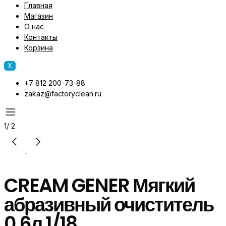
Главная
Магазин
О нас
Контакты
Корзина
X
+7 812 200-73-88
zakaz@factoryclean.ru
1
/
2
CREAM GENER Мягкий
абразивный очиститель
0,6л 1/18