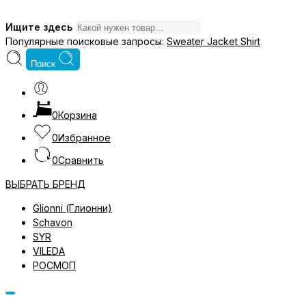
Ищите здесь
Популярные поисковые запросы:
Sweater
Jacket
Shirt
Поиск
0
Корзина
0
Избранное
0
Сравнить
ВЫБРАТЬ БРЕНД
Glionni (Глионни)
Schavon
SYR
VILEDA
РОСМОП