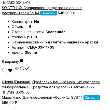
🔖
CMG-03-14-05
SOLVER LUX Очищающее средство на основе
растворителей 5л 1/4
5463,00
₽
Заказать
Концентрат:
Нет
Объем, л:
5
Степень пенности:
Беспенное
Уровень pH :
9
Назначение химии:
Удалитель наклеек и краски
Артикул:
CMG-03-14-05
Бренд:
Glionni
В корзину
Glionni (Глионни)
,
Профессиональные моющие средства
,
Универсальные
,
Средства для удаления загрязнений
🔖
CMG-0505-05
Magic Hand Для ежедневной уборки 5л SVB 14
Заказать
596,00
₽