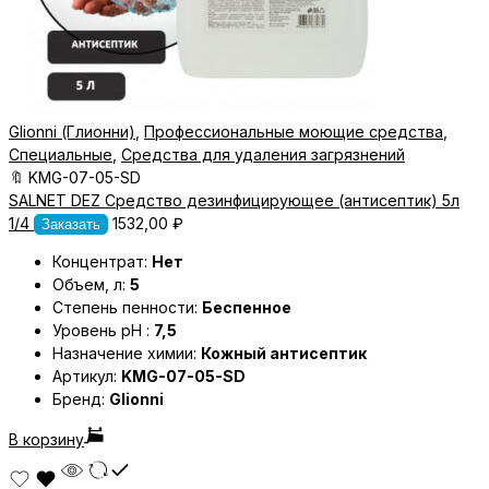
Glionni (Глионни)
,
Профессиональные моющие средства
,
Специальные
,
Средства для удаления загрязнений
🔖
KMG-07-05-SD
SALNET DEZ Средство дезинфицирующее (антисептик) 5л
1/4
1532,00
₽
Заказать
Концентрат:
Нет
Объем, л:
5
Степень пенности:
Беспенное
Уровень pH :
7,5
Назначение химии:
Кожный антисептик
Артикул:
KMG-07-05-SD
Бренд:
Glionni
В корзину